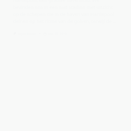
Blog
Gateshead FC, laagvlieger met gigantisch
stadion
De geschiedenis van Gateshead FC is wat
verwarrend. In 1889 werd Gateshead NERFC
opgericht. Zij fuseerden in 1930 met South
Shields FC en de naam werd gewijzigd in
Gateshead AFC. Die
...
Arjon Belder
Mei 13, 2019