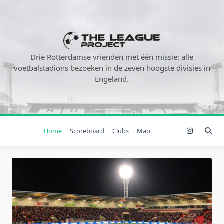
Ga
naar
de
inhoud
Drie Rotterdamse vrienden met één missie: alle
voetbalstadions bezoeken in de zeven hoogste divisies in
Engeland.
Home
Scoreboard
Clubs
Map