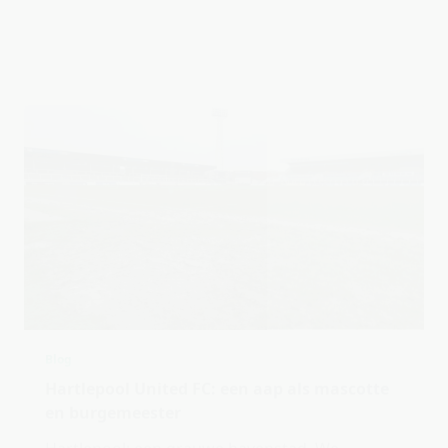
Blog
Hartlepool United FC: een aap als mascotte
en burgemeester
Hartlepool; een grauwe havenstad. We
bevinden ons in een oud stadion met uitzicht
op de schepen die in de haven van Hartlepool
deinen op het ritme van de golven, terwijl de
...
Arjon Belder
Mei 20, 2019