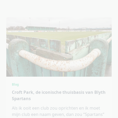
Blog
Croft Park, de iconische thuisbasis van Blyth
Spartans
Als ik ooit een club zou oprichten en ik moet
mijn club een naam geven, dan zou “Spartans”
toch wel hoog op mijn shortlist staan. De
naam, gecombineerd met het stijlvolle
...
Arjon Belder
Apr 29, 2019