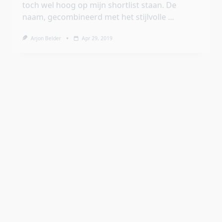
Blog
Matchday! Sunderland AFC – Sheffield
Wednesday FC
Engels voetbal is populair. Netflix is populair.
Zet een serie over Engels voetbal op Netflix en
je hebt een kijkcijferhit! “Sunderland ’til I die”
geeft ons een uniek inkijkje achter de
...
Arjon Belder
Apr 22, 2019