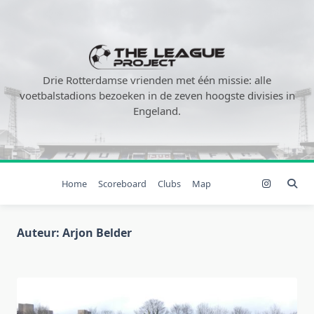
Ga
naar
de
inhoud
Drie Rotterdamse vrienden met één missie: alle
voetbalstadions bezoeken in de zeven hoogste divisies in
Engeland.
Home
Scoreboard
Clubs
Map
Auteur:
Arjon Belder