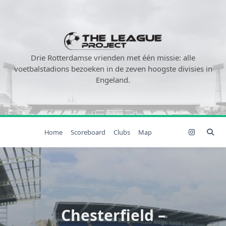
Ga
naar
de
inhoud
Drie Rotterdamse vrienden met één missie: alle
voetbalstadions bezoeken in de zeven hoogste divisies in
Engeland.
Home
Scoreboard
Clubs
Map
Chesterfield –