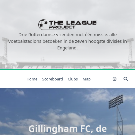
Ga
naar
de
inhoud
Drie Rotterdamse vrienden met één missie: alle
voetbalstadions bezoeken in de zeven hoogste divisies in
Engeland.
Home
Scoreboard
Clubs
Map
Gillingham FC, de