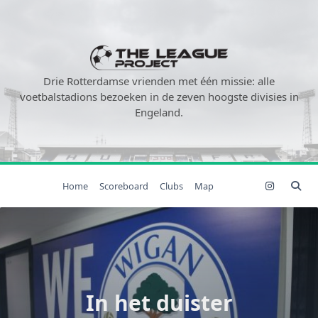
Ga
naar
de
inhoud
Drie Rotterdamse vrienden met één missie: alle
voetbalstadions bezoeken in de zeven hoogste divisies in
Engeland.
Home
Scoreboard
Clubs
Map
In het duister