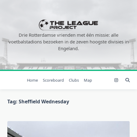
Ga
naar
de
inhoud
Drie Rotterdamse vrienden met één missie: alle
voetbalstadions bezoeken in de zeven hoogste divisies in
Engeland.
Home
Scoreboard
Clubs
Map
Tag:
Sheffield Wednesday