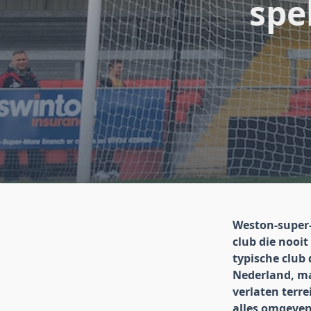
spe
Weston-super-
club die nooit
typische club
Nederland, m
verlaten terr
alles omgeve