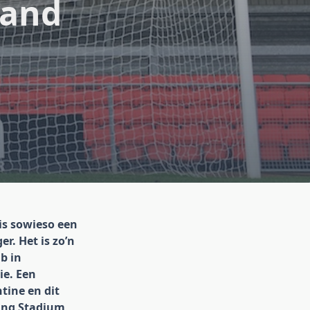
rand
s sowieso een
r. Het is zo’n
b in
e. Een
tine en dit
ing Stadium