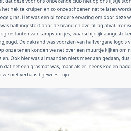
it dat deze voor ons onbekende club niet op ons lijstje sto
n het hek te kruipen en zo onze schoenen nat te laten word
ge gras. Het was een bijzondere ervaring om door deze wo
 was half ingestort door de brand en overal lag afval. Iron
og restanten van kampvuurtjes, waarschijnlijk aangestoke
angjeugd. De dakrand was voorzien van halfvergane logo’s 
Op onze tenen konden we net over een muurtje kijken om no
 zien. Ook hier was al maanden niets meer aan gedaan, dus
en dat het een grasmat was, maar als er ineens koeien had
 we niet verbaasd geweest zijn.