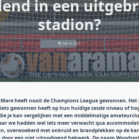
lend in een uitgeb
stadion?
Mei 9, 2017
Mare heeft nooit de Champions League gewonnen. Het i
 iets gewonnen heeft op hun huidige zesde niveau of hoge
 die je kan vergelijken met een middelmatige amateurclu
aar we hadden wel iets meer verwacht qua accommodati
ein, overwoekerd met onkruid en brandplekken op de kan
n door een niet uitnodigend hekwerk. De naam Woodspr