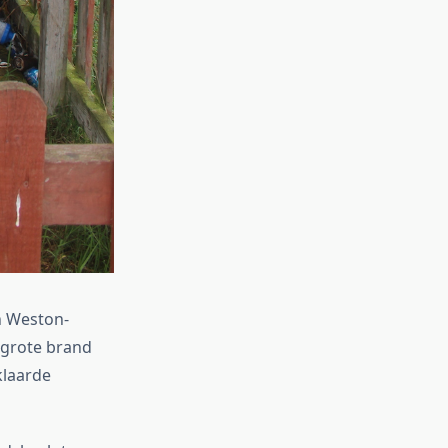
n Weston-
 grote brand
klaarde