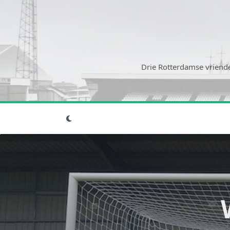
Ga
naar
de
inhoud
Drie Rotterdamse vriende