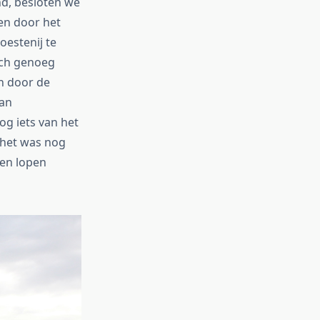
nd, besloten we
en door het
estenij te
isch genoeg
n door de
van
g iets van het
 het was nog
den lopen