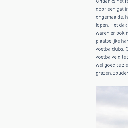
Ondanks het fe
door een gat i
ongemaaide, ho
lopen. Het dak
waren er ook n
plaatselijke h
voetbalclubs. 
voetbalveld te
wel goed te zi
grazen, zouden