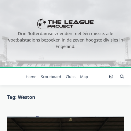
Ga
naar
de
inhoud
Drie Rotterdamse vrienden met één missie: alle
voetbalstadions bezoeken in de zeven hoogste divisies in
Engeland.
Home
Scoreboard
Clubs
Map
Tag:
Weston