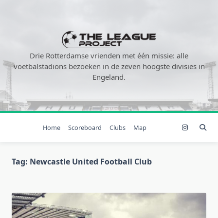
Ga
naar
de
inhoud
Drie Rotterdamse vrienden met één missie: alle
voetbalstadions bezoeken in de zeven hoogste divisies in
Engeland.
Home
Scoreboard
Clubs
Map
Tag:
Newcastle United Football Club