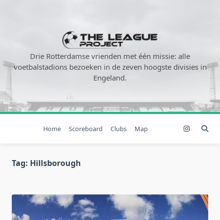
Ga
naar
de
inhoud
Drie Rotterdamse vrienden met één missie: alle
voetbalstadions bezoeken in de zeven hoogste divisies in
Engeland.
Home
Scoreboard
Clubs
Map
Tag:
Hillsborough