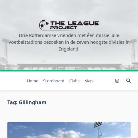
Ga
naar
de
inhoud
Drie Rotterdamse vrienden met één missie: alle
voetbalstadions bezoeken in de zeven hoogste divisies in
Engeland.
Home
Scoreboard
Clubs
Map
Tag:
Gillingham