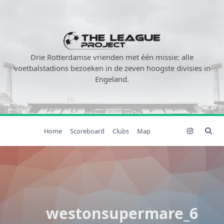
Ga
naar
de
inhoud
Drie Rotterdamse vrienden met één missie: alle
voetbalstadions bezoeken in de zeven hoogste divisies in
Engeland.
Home
Scoreboard
Clubs
Map
westonsupermare_6