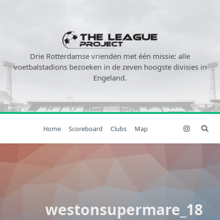
Ga
naar
de
inhoud
Drie Rotterdamse vrienden met één missie: alle
voetbalstadions bezoeken in de zeven hoogste divisies in
Engeland.
Home
Scoreboard
Clubs
Map
westonsupermare_18