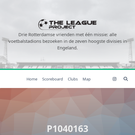
Ga
naar
de
inhoud
Drie Rotterdamse vrienden met één missie: alle
voetbalstadions bezoeken in de zeven hoogste divisies in
Engeland.
Home
Scoreboard
Clubs
Map
P1040163