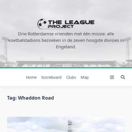
Ga
naar
de
inhoud
Drie Rotterdamse vrienden met één missie: alle
voetbalstadions bezoeken in de zeven hoogste divisies in
Engeland.
Home
Scoreboard
Clubs
Map
Tag:
Whaddon Road