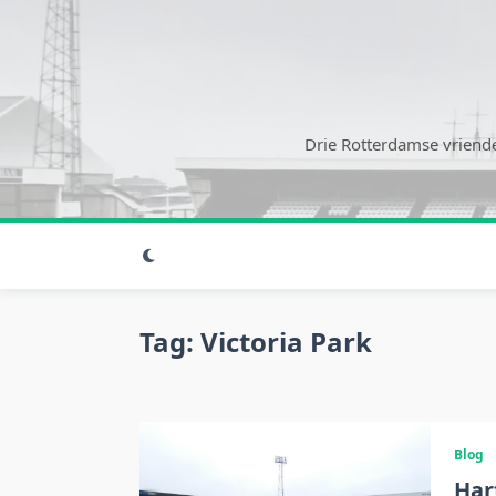
Ga
naar
de
inhoud
Drie Rotterdamse vriende
Tag:
Victoria Park
Blog
Har