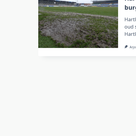
bur
Hart
oud 
Hartl
Arjo