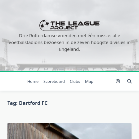
Ga
naar
de
inhoud
Drie Rotterdamse vrienden met één missie: alle
voetbalstadions bezoeken in de zeven hoogste divisies in
Engeland.
Home
Scoreboard
Clubs
Map
Tag:
Dartford FC