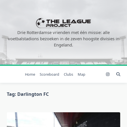
Ga
naar
de
inhoud
Drie Rotterdamse vrienden met één missie: alle
voetbalstadions bezoeken in de zeven hoogste divisies in
Engeland.
Home
Scoreboard
Clubs
Map
Tag:
Darlington FC