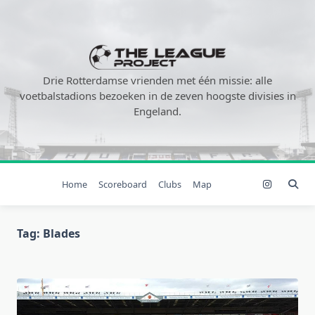
Ga
naar
de
inhoud
Drie Rotterdamse vrienden met één missie: alle
voetbalstadions bezoeken in de zeven hoogste divisies in
Engeland.
Home
Scoreboard
Clubs
Map
Tag:
Blades