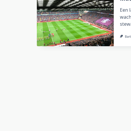
Een l
wach
stew
Bart