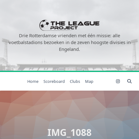
Ga
naar
de
inhoud
Drie Rotterdamse vrienden met één missie: alle
voetbalstadions bezoeken in de zeven hoogste divisies in
Engeland.
Home
Scoreboard
Clubs
Map
IMG_1088