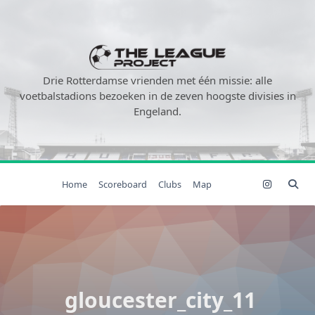
Ga
naar
de
inhoud
Drie Rotterdamse vrienden met één missie: alle
voetbalstadions bezoeken in de zeven hoogste divisies in
Engeland.
Home
Scoreboard
Clubs
Map
gloucester_city_11