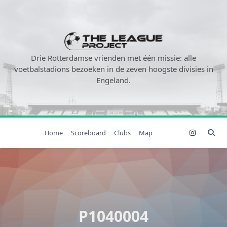
Ga
naar
de
inhoud
Drie Rotterdamse vrienden met één missie: alle
voetbalstadions bezoeken in de zeven hoogste divisies in
Engeland.
Home
Scoreboard
Clubs
Map
P1040004