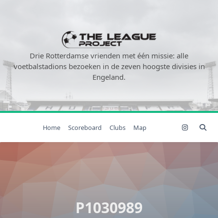
Ga
naar
de
inhoud
Drie Rotterdamse vrienden met één missie: alle
voetbalstadions bezoeken in de zeven hoogste divisies in
Engeland.
Home
Scoreboard
Clubs
Map
P1030989