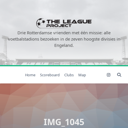
Ga
naar
de
inhoud
Drie Rotterdamse vrienden met één missie: alle
voetbalstadions bezoeken in de zeven hoogste divisies in
Engeland.
Home
Scoreboard
Clubs
Map
IMG_1045