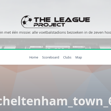
n met één missie: alle voetbalstadions bezoeken in de zeven hoog
Home
Scoreboard
Clubs
Map
cheltenham_town_