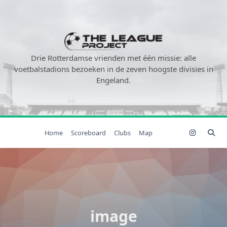
Ga
naar
de
inhoud
Drie Rotterdamse vrienden met één missie: alle
voetbalstadions bezoeken in de zeven hoogste divisies in
Engeland.
Home
Scoreboard
Clubs
Map
image