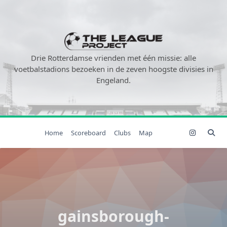
Ga
naar
de
inhoud
Drie Rotterdamse vrienden met één missie: alle
voetbalstadions bezoeken in de zeven hoogste divisies in
Engeland.
Home
Scoreboard
Clubs
Map
gainsborough-