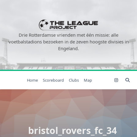
Ga
naar
de
inhoud
Drie Rotterdamse vrienden met één missie: alle
voetbalstadions bezoeken in de zeven hoogste divisies in
Engeland.
Home
Scoreboard
Clubs
Map
bristol_rovers_fc_34