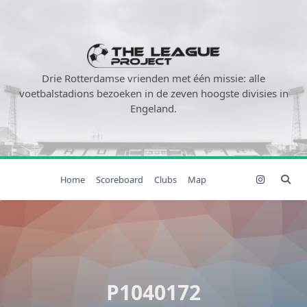
Ga
naar
de
inhoud
Drie Rotterdamse vrienden met één missie: alle
voetbalstadions bezoeken in de zeven hoogste divisies in
Engeland.
Home
Scoreboard
Clubs
Map
P1040172