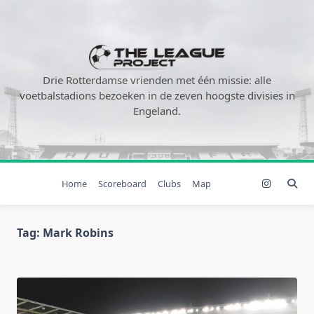
Ga
naar
de
inhoud
Drie Rotterdamse vrienden met één missie: alle
voetbalstadions bezoeken in de zeven hoogste divisies in
Engeland.
Home
Scoreboard
Clubs
Map
Tag:
Mark Robins