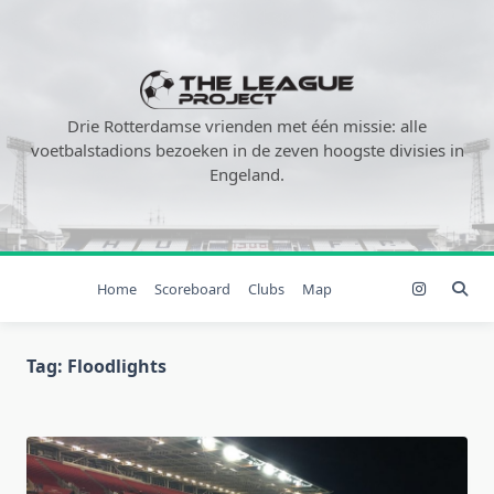
Ga
naar
de
inhoud
Drie Rotterdamse vrienden met één missie: alle
voetbalstadions bezoeken in de zeven hoogste divisies in
Engeland.
Home
Scoreboard
Clubs
Map
Tag:
Floodlights