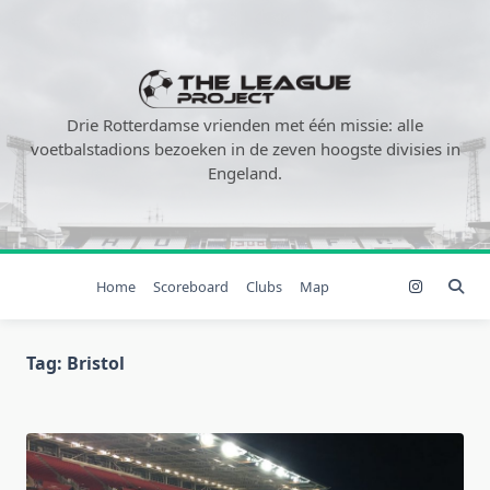
Ga
naar
de
inhoud
Drie Rotterdamse vrienden met één missie: alle
voetbalstadions bezoeken in de zeven hoogste divisies in
Engeland.
Home
Scoreboard
Clubs
Map
Tag:
Bristol