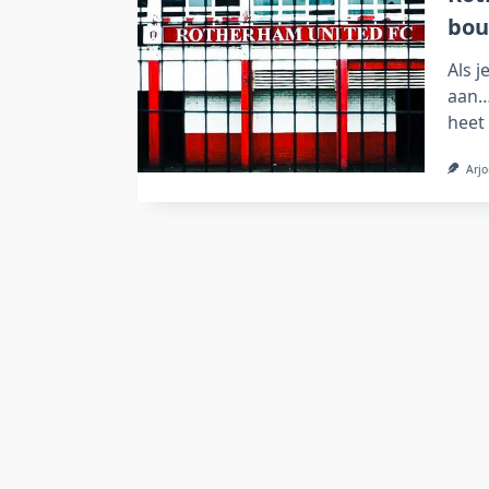
bou
Als 
aan…
heet
Arjo