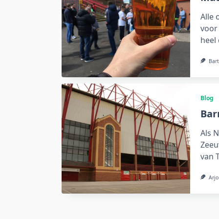
Alle 
voor 
heel 
Bart
Blog
Bar
Als N
Zeeu
van 
Arjo