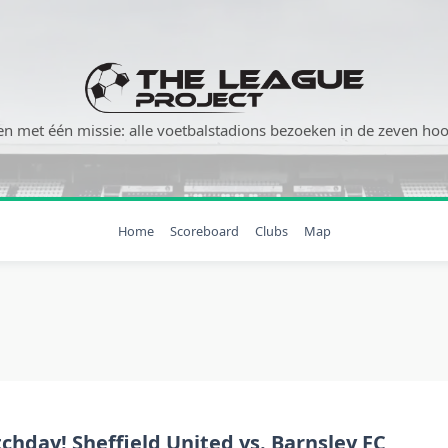
n met één missie: alle voetbalstadions bezoeken in de zeven hoog
Home
Scoreboard
Clubs
Map
chday! Sheffield United vs. Barnsley FC